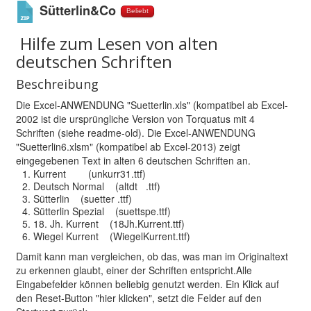
Sütterlin&Co
Shop
Beliebt
Über uns
Hilfe zum Lesen von alten
deutschen Schriften
Beschreibung
Die Excel-ANWENDUNG "Suetterlin.xls" (kompatibel ab Excel-
2002 ist die ursprüngliche Version von Torquatus mit 4
Schriften (siehe readme-old). Die Excel-ANWENDUNG
"Suetterlin6.xlsm" (kompatibel ab Excel-2013) zeigt
eingegebenen Text in alten 6 deutschen Schriften an.
Kurrent (unkurr31.ttf)
Deutsch Normal (altdt .ttf)
Sütterlin (suetter .ttf)
Sütterlin Spezial (suettspe.ttf)
18. Jh. Kurrent (18Jh.Kurrent.ttf)
Wiegel Kurrent (WiegelKurrent.ttf)
Damit kann man vergleichen, ob das, was man im Originaltext
zu erkennen glaubt, einer der Schriften entspricht.Alle
Eingabefelder können beliebig genutzt werden. Ein Klick auf
den Reset-Button "hier klicken", setzt die Felder auf den