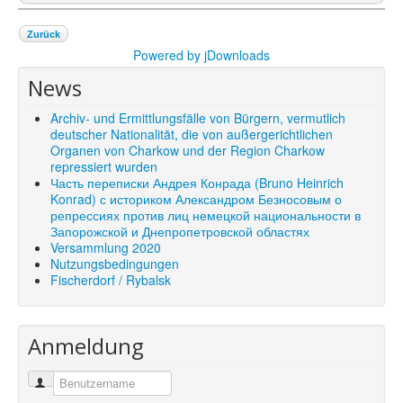
Zurück
Powered by jDownloads
News
Archiv- und Ermittlungsfälle von Bürgern, vermutlich
deutscher Nationalität, die von außergerichtlichen
Organen von Charkow und der Region Charkow
repressiert wurden
Часть переписки Андрея Конрада (Bruno Heinrich
Konrad) с историком Александром Безносовым о
репрессиях против лиц немецкой национальности в
Запорожской и Днепропетровской областях
Versammlung 2020
Nutzungsbedingungen
Fischerdorf / Rybalsk
Anmeldung