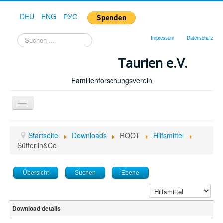
DEU
ENG
РУС
Suchen
Impressum
Datenschutz
...
Taurien e.V.
Familienforschungsverein
Toggle
Navigation
Startseite
Startseite
Downloads
ROOT
Hilfsmittel
Forum
Sütterlin&Co
Hilfe
Übersicht
Suchen
Ebene
Geschichte
Downloads
Download details
Publikationen