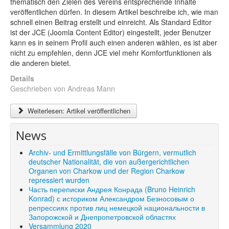
thematisch den Zielen des Vereins entsprechende Inhalte
Shop
veröffentlichen dürfen. In diesem Artikel beschreibe ich, wie man
schnell einen Beitrag erstellt und einreicht. Als Standard Editor
Über uns
ist der JCE (Joomla Content Editor) eingestellt, jeder Benutzer
kann es in seinem Profil auch einen anderen wählen, es ist aber
nicht zu empfehlen, denn JCE viel mehr Komfortfunktionen als
die anderen bietet.
Details
Geschrieben von
Andreas Mann
Weiterlesen: Artikel veröffentlichen
News
Archiv- und Ermittlungsfälle von Bürgern, vermutlich
deutscher Nationalität, die von außergerichtlichen
Organen von Charkow und der Region Charkow
repressiert wurden
Часть переписки Андрея Конрада (Bruno Heinrich
Konrad) с историком Александром Безносовым о
репрессиях против лиц немецкой национальности в
Запорожской и Днепропетровской областях
Versammlung 2020