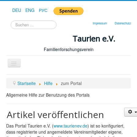
DEU
ENG
РУС
Suchen
Impressum
Datenschutz
...
Taurien e.V.
Familienforschungsverein
Toggle
Navigation
Startseite
Startseite
Hilfe
zum Portal
Forum
Allgemeine Hilfe zur Benutzung des Portals
Hilfe
Geschichte
Artikel veröffentlichen
Downloads
Das Portal Taurien e.V. (
www.taurienev.de
) ist so konfiguriert,
Publikationen
dass registrierte und angemeldete Vereinsmitglieder eigene,