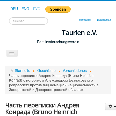
DEU
ENG
РУС
Suchen
Impressum
Datenschutz
...
Taurien e.V.
Familienforschungsverein
Toggle
Navigation
Startseite
Startseite
Geschichte
Verschiedenes
Forum
Часть переписки Андрея Конрада (Bruno Heinrich
Konrad) с историком Александром Безносовым о
Hilfe
репрессиях против лиц немецкой национальности в
Запорожской и Днепропетровской областях
Geschichte
Downloads
Часть переписки Андрея
Конрада (Bruno Heinrich
Publikationen