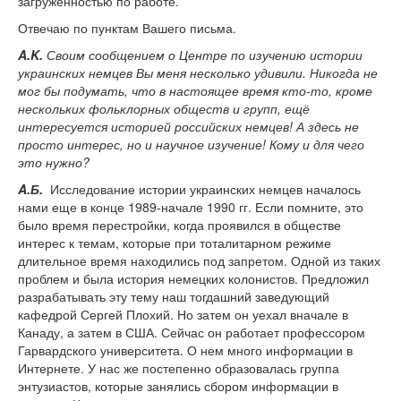
загруженностью по работе.
Отвечаю по пунктам Вашего письма.
A
.
K
.
Своим сообщением о Центре по изучению истории
украинских немцев Вы меня несколько удивили. Никогда не
мог бы подумать, что в настоящее время кто-то, кроме
нескольких фольклорных обществ и групп, ещё
интересуется историей российских немцев! А здесь не
просто интерес, но и научное изучение! Кому и для чего
это нужно?
A
.Б.
Исследование истории украинских немцев началось
нами еще в конце 1989-начале 1990 гг. Если помните, это
было время перестройки, когда проявился в обществе
интерес к темам, которые при тоталитарном режиме
длительное время находились под запретом. Одной из таких
проблем и была история немецких колонистов. Предложил
разрабатывать эту тему наш тогдашний заведующий
кафедрой Сергей Плохий. Но затем он уехал вначале в
Канаду, а затем в США. Сейчас он работает профессором
Гарвардского университета. О нем много информации в
Интернете. У нас же постепенно образовалась группа
энтузиастов, которые занялись сбором информации в