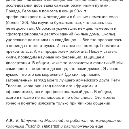
исследования добываем самыми различными путями.
Правда, Германия помогла в конце 90-х гг.
профинансировать 4 экспедиции в бывшие немецкие села
(более 120). Мы изучили буквально все, что оставалось
немецкого там. Опросили уцелевших немцев, измерили и
сфотографировали десятки зданий (жилые дома, школы),
уцелевшие памятники на кладбищах … Все это проводилось
в период летнего отпуска. И на этом вся помощь Германии
прекратилась. А мы продолжаем работать. Пишем статьи,
книги, проводим научные конференции, защищаем
диссертации. В общем, какие-то мазохисты и фанатики!!! Мы
сами понять не можем до конца, что нами движет. Я лично
думаю, что это как моральный (до сих пор помню
затравленный взгляд моего лучшего армейского друга Пети
Тиссена, когда один гад назвал его «фрицем» и
«фашистом»), так и профессиональный долг. В общем,
всего в письме не напишешь и не объяснишь. Это можно
точно и понятно изложить только при личном общении.
A
.
K
.
К. Штумпп на Молочной не работал, но материал по
колониям
Prischib
,
Halbstadt
и расположенной ещё