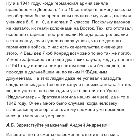
Ну а в 1941 году, когда германская армия заняла
правобережье Днепра, с 4 по 10 сентября в немецких селах
левобережья были арестованы почти все мужчины, включая
учеников 8, 9, и 10, а иногда и 7 классов. Поскольку вагонов
не хватало, их гнали колоннами на Восток. Тех, кто отставал,
особенно стариков, достреливали. Иногда расстреливалии
всю колонну, если существовала угроза, что ее догонят
германские войска. У нас есть свидетельства очевидцев
этого. И Ваш дед Якоб Конрад возможно точно так же погиб.
У меня зафиксировано еще два таких случая, когда угнанные
в 1941 году старики-немцы потом исчезали бесследно, не
проходя в дальнейшем ни по каким НКВДешным
документам. На этих людей даже не успевали заводить
следственных дел. Так они и канули в неизвестность. На тех
же, кто уцелел, дела заводили уже в лагерях на Урале
(Ивдельлагерь – братская могила наших немцев), да и то в
1942 году. Очень много было случаев, когда человеку
выносился приговор, а он к этому времени уже несколько
месяцев числился умершим.
A
.Б.
Здравствуйте уважаемый Андрей Андреевич!
Извините, но не смог своевременно ответить в связи с