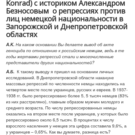
Konrad) с историком Александром
Shop
Безносовым о репрессиях против
Über uns
лиц немецкой национальности в
Запорожской и Днепропетровской
областях
A
.
K
.
На каком основании Вы делаете вывод об акте
геноцида по отношению к российским немцам, ведь в те
годы жертвами репрессий стали и многочисленные
представители других национальностей?
A
.Б.
К такому выводу я пришел на основании личных
исследований. В Днепропетровской области накануне
массовых репрессий по численности немцы находились на
четвертом месте после украинцев, русских и евреев. В 1937-
1938 гг. было репрессировано более 5, 5 тысяч немцев (83%
из них расстреляно), главным образом мужчин молодого и
среднего возраста. По числу репрессированных немцы
оказались на втором месте после украинцев, у которых было
репрессировано около 6,5 тысяч. В процентах к числу
взрослого населения у немцев эта цифра составила 9,6%, а
у украинцев – 0,65%. Как вы думаете, разница есть?