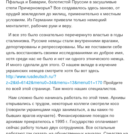
Пфальца и Баварии, болотистой Пруссии в засушливые
степи Причерноморья? Все создавалось здесь заново, от
орудий земледелия до жилищ, применительно к местным
условиям. Из Германии привезли только немецкий
менталитет, рабочие руки и веру.
И все это было сознательно перечеркнуто властью в годы
сталинизма. Русские немцы стали внутренними врагами,
депортированы и репрессированы. Мы же поставили себе
цель восстановить своими исследованиями их доброе имя,
хотя среди нас не было и нет ни одного этнического немца.
И много сделали для этого. О нашем вкладе в изучение
украинских немцев смотрите хотя бы вот здесь
http://www.rusdeutsch.ru/?
z=2&id=6142&menu0=34&menu=13&menu01=170
Пройдите
по всей этой странице. Там много наших специалистов.
Нам сложно было начинать работать по этой теме. Архивы
открывались с трудом, некоторые коллеги смотрели косо
(говорили украинцами надо заниматься, а вы каких-то
бывших врагов изучаете). Финансирование поездок по
архивам прекратилось к 1995 г. Государство оплачивает
сейчас работу только двух сотрудников. Все остальные
работают так сказать на общественных началах. Средства на