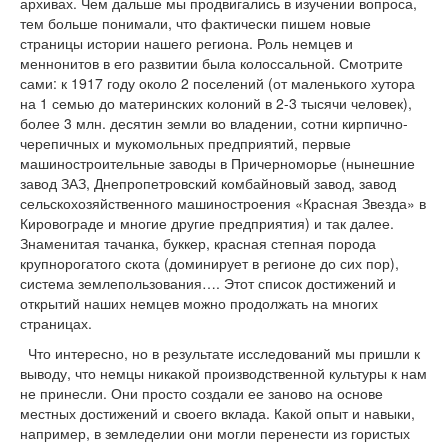
архивах. Чем дальше мы продвигались в изучении вопроса,
тем больше понимали, что фактически пишем новые
страницы истории нашего региона. Роль немцев и
меннонитов в его развитии была колоссальной. Смотрите
сами: к 1917 году около 2 поселений (от маленького хутора
на 1 семью до материнских колоний в 2-3 тысячи человек),
более 3 млн. десятин земли во владении, сотни кирпично-
черепичных и мукомольных предприятий, первые
машиностроительные заводы в Причерноморье (нынешние
завод ЗАЗ, Днепропетровский комбайновый завод, завод
сельскохозяйственного машиностроения «Красная Звезда» в
Кировограде и многие другие предприятия) и так далее.
Знаменитая тачанка, буккер, красная степная порода
крупнорогатого скота (доминирует в регионе до сих пор),
система землепользования…. Этот список достижений и
открытий наших немцев можно продолжать на многих
страницах.
Что интересно, но в результате исследований мы пришли к
выводу, что немцы никакой производственной культуры к нам
не принесли. Они просто создали ее заново на основе
местных достижений и своего вклада. Какой опыт и навыки,
например, в земледелии они могли перенести из гористых