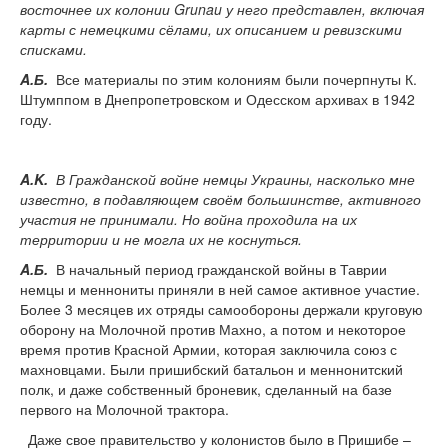
восточнее их колонии
Grunau
у него представлен, включая
карты с немецкими сёлами, их описанием и ревизскими
списками.
A
.Б.
Все материалы по этим колониям были почерпнуты К.
Штумппом в Днепропетровском и Одесском архивах в 1942
году.
A
.
K
.
В Гражданской войне немцы Украины, насколько мне
известно, в подавляющем своём большинстве, активного
участия не принимали. Но война проходила на их
территории и не могла их не коснуться.
A
.Б.
В начальный период гражданской войны в Таврии
немцы и меннониты приняли в ней самое активное участие.
Более 3 месяцев их отряды самообороны держали круговую
оборону на Молочной против Махно, а потом и некоторое
время против Красной Армии, которая заключила союз с
махновцами. Были пришибский батальон и меннонитский
полк, и даже собственный броневик, сделанный на базе
первого на Молочной трактора.
Даже свое правительство у колонистов было в Пришибе –