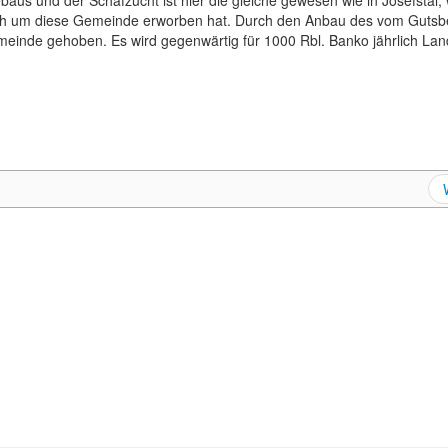
us und der Schafzucht ist hier die gleiche gewesen wie in Josefstal,
auch um diese Gemeinde erworben hat. Durch den Anbau des vom Gutsbe
einde gehoben. Es wird gegenwärtig für 1000 Rbl. Banko jährlich Lan