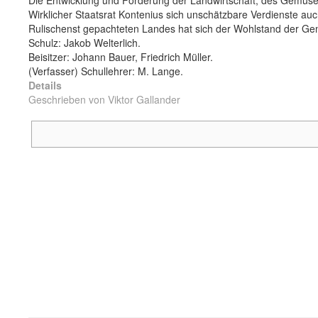
Die Entwicklung und Förderung der Landwirtschaft, des Gemüseba
Wirklicher Staatsrat Kontenius sich unschätzbare Verdienste 
Rulischenst gepachteten Landes hat sich der Wohlstand der Gem
Schulz: Jakob Welterlich.
Beisitzer: Johann Bauer, Friedrich Müller.
(Verfasser) Schullehrer: M. Lange.
Details
Geschrieben von
Viktor Gallander