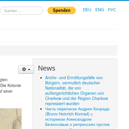
Suchen
DEU
ENG
РУС
...
News
Archiv- und Ermittlungsfälle von
gten
Bürgern, vermutlich deutscher
Die Kolonie
Nationalität, die von
f einer
außergerichtlichen Organen von
Charkow und der Region Charkow
repressiert wurden
Часть переписки Андрея Конрада
(Bruno Heinrich Konrad) с
историком Александром
Безносовым о репрессиях против