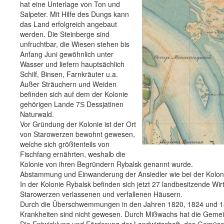
hat eine Unterlage von Ton und
Salpeter. Mit Hilfe des Dungs kann
das Land erfolgreich angebaut
werden. Die Steinberge sind
unfruchtbar, die Wiesen stehen bis
Anfang Juni gewöhnlich unter
Wasser und liefern hauptsächlich
Schilf, Binsen, Farnkräuter u.a.
Außer Sträuchern und Weiden
befinden sich auf dem der Kolonie
gehörigen Lande 7Ѕ Dessjatinen
Naturwald.
Vor Gründung der Kolonie ist der Ort
von Starowerzen bewohnt gewesen,
welche sich größtenteils von
Fischfang ernährten, weshalb die
Kolonie von ihren Begründern Rybalsk genannt wurde.
Abstammung und Einwanderung der Ansiedler wie bei der Koloni
In der Kolonie Rybalsk befinden sich jetzt 27 landbesitzende Wi
Starowerzen verlassenen und verfallenen Häusern.
Durch die Überschwemmungen in den Jahren 1820, 1824 und 1845
Krankheiten sind nicht gewesen. Durch Mißwachs hat die Gemei