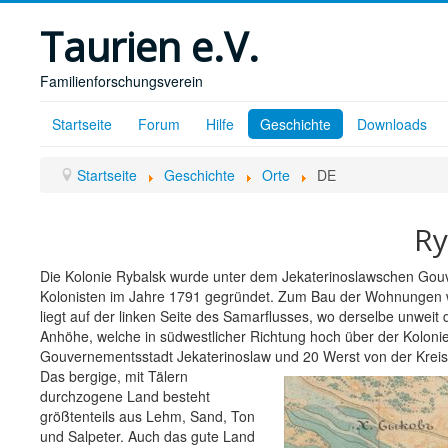
Taurien e.V.
Familienforschungsverein
Startseite
Forum
Hilfe
Geschichte
Downloads
Startseite
Geschichte
Orte
DE
Ry
Die Kolonie Rybalsk wurde unter dem Jekaterinoslawschen Gouve
Kolonisten im Jahre 1791 gegründet. Zum Bau der Wohnungen w
liegt auf der linken Seite des Samarflusses, wo derselbe unweit
Anhöhe, welche in südwestlicher Richtung hoch über der Kolonie
Gouvernementsstadt Jekaterinoslaw und 20 Werst von der Krei
Das bergige, mit Tälern
durchzogene Land besteht
größtenteils aus Lehm, Sand, Ton
und Salpeter. Auch das gute Land