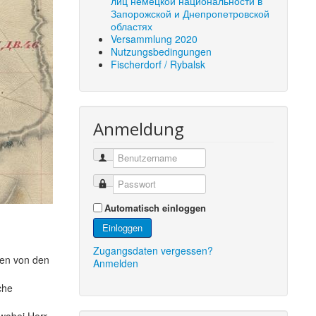
лиц немецкой национальности в
Запорожской и Днепропетровской
областях
Versammlung 2020
Nutzungsbedingungen
Fischerdorf / Rybalsk
Anmeldung
Automatisch einloggen
Einloggen
Zugangsdaten vergessen?
gen von den
Anmelden
che