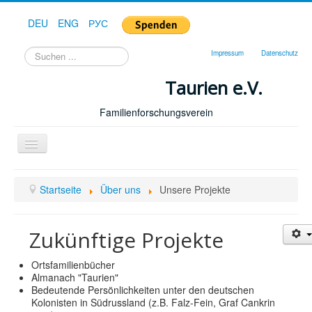
DEU
ENG
РУС
Suchen
Impressum
Datenschutz
...
Taurien e.V.
Familienforschungsverein
Toggle
Navigation
Startseite
Startseite
Über uns
Unsere Projekte
Forum
Hilfe
Zukünftige Projekte
Geschichte
Ortsfamilienbücher
Downloads
Almanach "Taurien"
Bedeutende Persönlichkeiten unter den deutschen
Publikationen
Kolonisten in Südrussland (z.B. Falz-Fein, Graf Cankrin