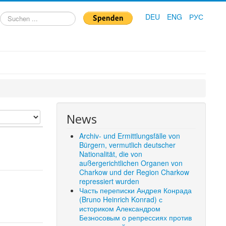
Suchen
DEU
ENG
РУС
...
News
Archiv- und Ermittlungsfälle von
Bürgern, vermutlich deutscher
Nationalität, die von
außergerichtlichen Organen von
Charkow und der Region Charkow
repressiert wurden
Часть переписки Андрея Конрада
(Bruno Heinrich Konrad) с
историком Александром
Безносовым о репрессиях против