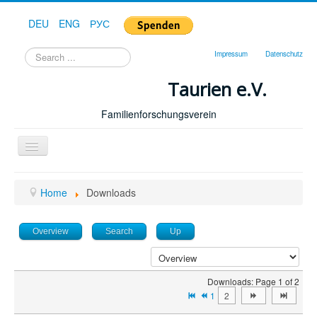
DEU
ENG
РУС
Search
Impressum
Datenschutz
...
Taurien e.V.
Familienforschungsverein
Toggle
Navigation
Home
Home
Downloads
Overview
Search
Up
Downloads: Page 1 of 2
1
2