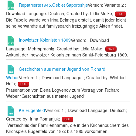
Repatriierte1945,Gebiet Saporoshje
Version: Variante 2 ;
Download Language: Deutsch; Created by: Lidia Molke;
HOT
Die Tabelle wurde von Irina Belmega erstellt, damit jeder leicht
seine Verwandte auf familysearch freizugängige Akten findet.
Inowlotzer Kolonisten 1809
Version: ; Download
Language: Mehrsprachig; Created by: Lidia Molke;
HOT
Ankunft der Inowlotzer Kolonisten nach Sankt-Petersburg 1809.
Geschichten aus meiner Jugend von Richard
Weber
Version: 1 ; Download Language: ; Created by: Winfried
Hein;
HOT
Präsentation von Elena Logvenov zum Vortrag von Richard
Weber "Geschichten aus meiner Jugend"
KB Eugenfeld
Version: 1 ; Download Language: Deutsch;
Created by: Irina Romanjuk;
HOT
Verzeichnis der Familiennamen, die in den Kirchenbüchern des
Kirchspiels Eugenfeld von 18xx bis 1885 vorkommen.