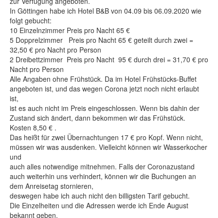
zur Verfügung angeboten.
Shop
In Göttingen habe ich Hotel B&B von 04.09 bis 06.09.2020 wie
folgt gebucht:
Über uns
10 Einzelnzimmer Preis pro Nacht 65 €
5 Dopprelzimmer Preis pro Nacht 65 € geteilt durch zwei =
32,50 € pro Nacht pro Person
2 Dreibettzimmer Preis pro Nacht 95 € durch drei = 31,70 € pro
Nacht pro Person
Alle Angaben ohne Frühstück. Da im Hotel Frühstücks-Buffet
angeboten ist, und das wegen Corona jetzt noch nicht erlaubt
ist,
ist es auch nicht im Preis eingeschlossen. Wenn bis dahin der
Zustand sich ändert, dann bekommen wir das Frühstück.
Kosten 8,50 € .
Das heißt für zwei Übernachtungen 17 € pro Kopf. Wenn nicht,
müssen wir was ausdenken. Vielleicht können wir Wasserkocher
und
auch alles notwendige mitnehmen. Falls der Coronazustand
auch weiterhin uns verhindert, können wir die Buchungen an
dem Anreisetag stornieren,
deswegen habe ich auch nicht den billigsten Tarif gebucht.
Die Einzelheiten und die Adressen werde ich Ende August
bekannt geben.