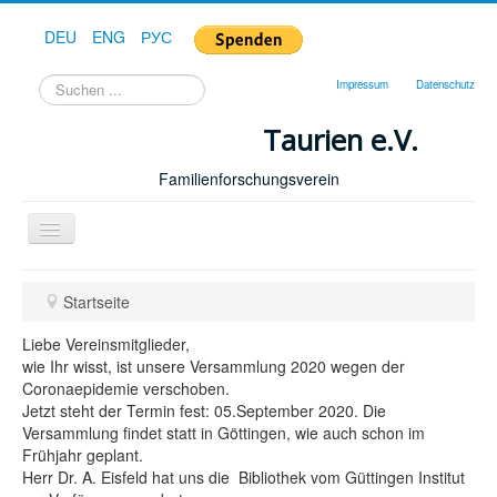
DEU
ENG
РУС
Suchen
Impressum
Datenschutz
...
Taurien e.V.
Familienforschungsverein
Toggle
Navigation
Startseite
Startseite
Forum
Liebe Vereinsmitglieder,
Hilfe
wie Ihr wisst, ist unsere Versammlung 2020 wegen der
Coronaepidemie verschoben.
Geschichte
Jetzt steht der Termin fest: 05.September 2020. Die
Versammlung findet statt in Göttingen, wie auch schon im
Downloads
Frühjahr geplant.
Publikationen
Herr Dr. A. Eisfeld hat uns die Bibliothek vom Güttingen Institut