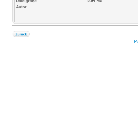
5.94 MB
Dateigröße
Autor
Zurück
P