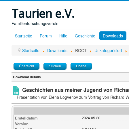
Taurien e.V.
Familienforschungsverein
Startseite
Forum
Hilfe
Geschichte
Downloads
Startseite
Downloads
ROOT
Unkategorisiert
Übersicht
Suchen
Ebene
Download details
Geschichten aus meiner Jugend von Rich
Präsentation von Elena Logvenov zum Vortrag von Richard 
2024-05-20
Erstelldatum
1
Version