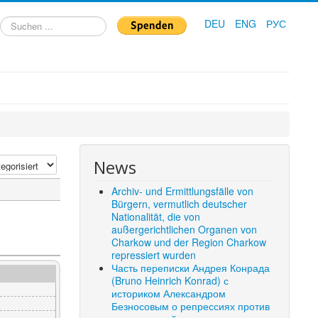
Suchen
DEU
ENG
РУС
...
News
Archiv- und Ermittlungsfälle von
Bürgern, vermutlich deutscher
Nationalität, die von
außergerichtlichen Organen von
Charkow und der Region Charkow
repressiert wurden
Часть переписки Андрея Конрада
(Bruno Heinrich Konrad) с
историком Александром
Безносовым о репрессиях против