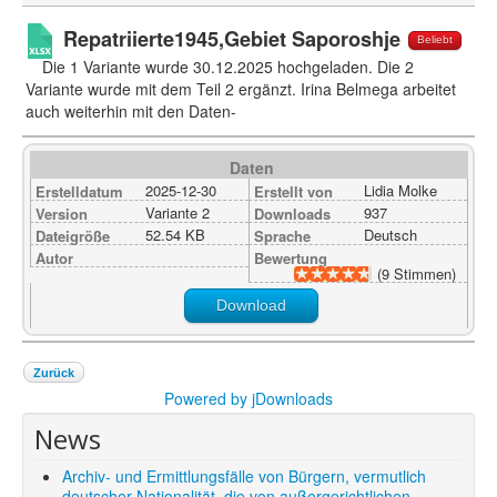
Shop
Repatriierte1945,Gebiet Saporoshje
Beliebt
Über uns
Die 1 Variante wurde 30.12.2025 hochgeladen. Die 2
Variante wurde mit dem Teil 2 ergänzt. Irina Belmega arbeitet
auch weiterhin mit den Daten-
Daten
2025-12-30
Lidia Molke
Erstelldatum
Erstellt von
Variante 2
937
Version
Downloads
52.54 KB
Deutsch
Dateigröße
Sprache
Autor
Bewertung
(9 Stimmen)
Download
Zurück
Powered by jDownloads
News
Archiv- und Ermittlungsfälle von Bürgern, vermutlich
deutscher Nationalität, die von außergerichtlichen