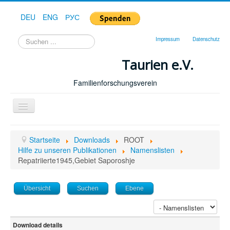
DEU
ENG
РУС
Suchen
Impressum
Datenschutz
...
Taurien e.V.
Familienforschungsverein
Toggle
Navigation
Startseite
Startseite
Downloads
ROOT
Forum
Hilfe zu unseren Publikationen
Namenslisten
Repatriierte1945,Gebiet Saporoshje
Hilfe
Geschichte
Übersicht
Suchen
Ebene
Downloads
Publikationen
Download details