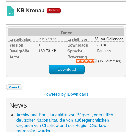
Shop
KB Kronau
Beliebt
Über uns
Daten
2016-11-29
Viktor Gallander
Erstelldatum
Erstellt von
1
7.070
Version
Downloads
169.73 KB
Deutsch
Dateigröße
Sprache
Autor
Bewertung
(12 Stimmen)
Download
Zurück
Powered by jDownloads
News
Archiv- und Ermittlungsfälle von Bürgern, vermutlich
deutscher Nationalität, die von außergerichtlichen
Organen von Charkow und der Region Charkow
repressiert wurden