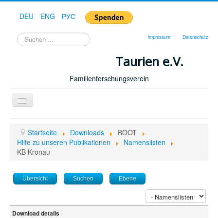
DEU
ENG
РУС
Suchen
Impressum
Datenschutz
...
Taurien e.V.
Familienforschungsverein
Toggle
Navigation
Startseite
Startseite
Downloads
ROOT
Forum
Hilfe zu unseren Publikationen
Namenslisten
KB Kronau
Hilfe
Geschichte
Übersicht
Suchen
Ebene
Downloads
Publikationen
Download details