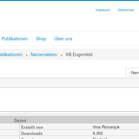
Impressum
Datenschutz
Publikationen
Shop
Über uns
ublikationen
Namenslisten
KB Eugenfeld
Daten
Irina Romanjuk
Erstellt von
6.352
Downloads