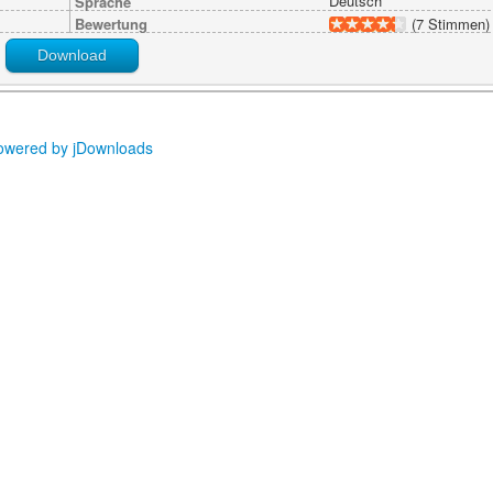
Deutsch
Sprache
Bewertung
(7 Stimmen)
Download
owered by jDownloads