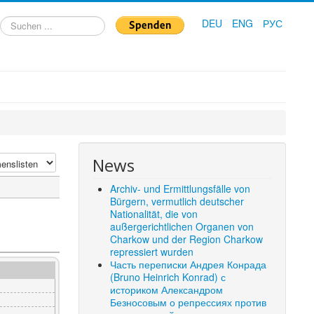
Suchen
DEU
ENG
РУС
...
News
Archiv- und Ermittlungsfälle von
Bürgern, vermutlich deutscher
Nationalität, die von
außergerichtlichen Organen von
Charkow und der Region Charkow
repressiert wurden
Часть переписки Андрея Конрада
(Bruno Heinrich Konrad) с
историком Александром
Безносовым о репрессиях против