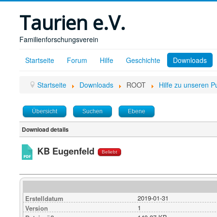
Taurien e.V.
Familienforschungsverein
Startseite
Forum
Hilfe
Geschichte
Downloads
Startseite
Downloads
ROOT
Hilfe zu unseren P
Übersicht
Suchen
Ebene
Download details
KB Eugenfeld
Beliebt
2019-01-31
Erstelldatum
1
Version