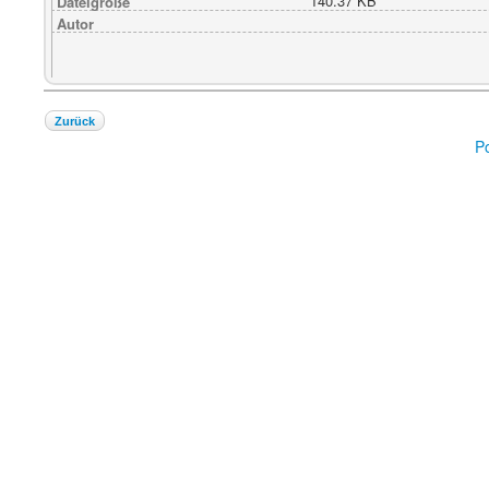
140.37 KB
Dateigröße
Autor
Zurück
P