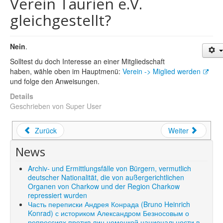
Verein Taurien e.V.
Shop
gleichgestellt?
Über uns
Nein
.
Solltest du doch Interesse an einer Mitgliedschaft
haben, wähle oben im Hauptmenü:
Verein -> Miglied werden
und folge den Anweisungen.
Details
Geschrieben von
Super User
Zurück
Weiter
News
Archiv- und Ermittlungsfälle von Bürgern, vermutlich
deutscher Nationalität, die von außergerichtlichen
Organen von Charkow und der Region Charkow
repressiert wurden
Часть переписки Андрея Конрада (Bruno Heinrich
Konrad) с историком Александром Безносовым о
репрессиях против лиц немецкой национальности в