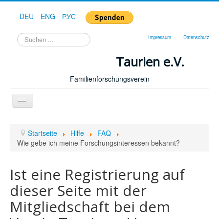
DEU
ENG
РУС
Suchen
Impressum
Datenschutz
...
Taurien e.V.
Familienforschungsverein
Toggle
Navigation
Startseite
Startseite
Hilfe
FAQ
Forum
Wie gebe ich meine Forschungsinteressen bekannt?
Hilfe
Ist eine Registrierung auf
Geschichte
dieser Seite mit der
Downloads
Mitgliedschaft bei dem
Publikationen