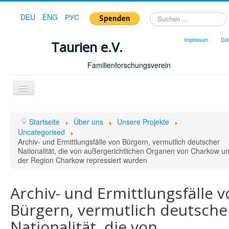
Suchen
DEU
ENG
РУС
...
Impressum
Dat
Taurien e.V.
Familienforschungsverein
Toggle
Navigation
Startseite
Startseite
Über uns
Unsere Projekte
Forum
Uncategorised
Archiv- und Ermittlungsfälle von Bürgern, vermutlich deutscher
Hilfe
Nationalität, die von außergerichtlichen Organen von Charkow u
der Region Charkow repressiert wurden
Geschichte
Downloads
Archiv- und Ermittlungsfälle 
Publikationen
Bürgern, vermutlich deutsche
Shop
Nationalität, die von