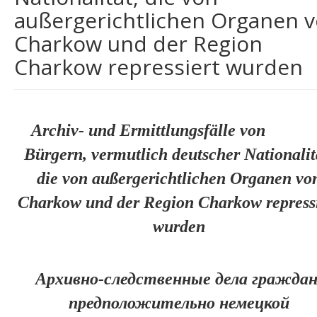
Über uns
außergerichtlichen Organen 
Charkow und der Region
Charkow repressiert wurden
Archiv- und Ermittlungsfälle von
Bürgern, vermutlich deutscher Nationalit
die von außergerichtlichen Organen vo
Charkow und der Region Charkow repressi
wurden
Архивно-следственные дела граждан
предположительно немецкой