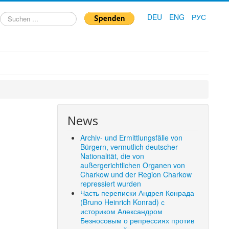
Suchen
DEU
ENG
РУС
...
News
Archiv- und Ermittlungsfälle von
Bürgern, vermutlich deutscher
Nationalität, die von
außergerichtlichen Organen von
Charkow und der Region Charkow
repressiert wurden
Часть переписки Андрея Конрада
(Bruno Heinrich Konrad) с
историком Александром
Безносовым о репрессиях против