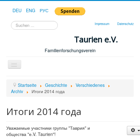
DEU
ENG
РУС
Suchen
Impressum
Datenschutz
...
Taurien e.V.
Familienforschungsverein
Toggle
Navigation
Startseite
Startseite
Geschichte
Verschiedenes
Forum
Archiv
Итоги 2014 года
Hilfe
Итоги 2014 года
Geschichte
Downloads
Уважаемые участники группы "Таврия" и
Publikationen
общества "е.V. Taurien"!