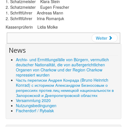
1. Schatzmeister Klara Stein
Shop
2. Schatzmeister Eugen Frescher
1. Schriftführer Andreas Mann
Über uns
2. Schriftführer Irina Romanjuk
Kassenprüferin Lidia Molke
Weiter
News
Archiv- und Ermittlungsfälle von Bürgern, vermutlich
deutscher Nationalität, die von außergerichtlichen
Organen von Charkow und der Region Charkow
repressiert wurden
Часть переписки Андрея Конрада (Bruno Heinrich
Konrad) с историком Александром Безносовым о
репрессиях против лиц немецкой национальности в
Запорожской и Днепропетровской областях
Versammlung 2020
Nutzungsbedingungen
Fischerdorf / Rybalsk