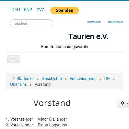
DEU
ENG
РУС
Suchen
Impressum
Datenschutz
...
Taurien e.V.
Familienforschungsverein
Toggle
Navigation
Startseite
Startseite
Geschichte
Verschiedenes
DE
Forum
Über uns
Vorstand
Hilfe
Vorstand
Geschichte
Downloads
1. Vorsitzender Viktor Gallander
Publikationen
2. Vorsitzender Elena Logvenov